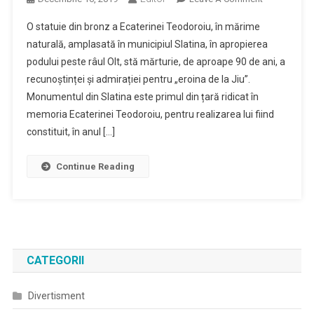
Statuia
O statuie din bronz a Ecaterinei Teodoroiu, în mărime
Din
naturală, amplasată în municipiul Slatina, în apropierea
Slatina
podului peste râul Olt, stă mărturie, de aproape 90 de ani, a
A
recunoștinței și admirației pentru „eroina de la Jiu”.
Ecaterinei
Teodoroiu,
Monumentul din Slatina este primul din țară ridicat în
Primul
memoria Ecaterinei Teodoroiu, pentru realizarea lui fiind
Monument
constituit, în anul […]
Din
Țară
Continue Reading
Ridicat
În
Memoria
Eroinei
CATEGORII
Divertisment