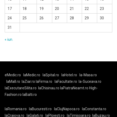
17
18
19
20
21
22
23
24
25
26
27
28
29
30
31
« iun.
eMedic.ro
laMedic.ro
laSpital.ro
laHotel.ro
la-Masa.ro
laMall.ro
laZiar.ro
laFirma.ro
laFacultate.ro
la-Suceava.ro
laExecutareSilita.ro
laChisinau.ro
laPiatraNeamt.ro
High-
Fashion.ro
laBalti.ro
laRomania.ro
laBucuresti.ro
laClujNapoca.ro
laConstanta.ro
laCraiova.ro
laGalati.ro
laPloiesti.ro
laTimisoara.ro
laBuzau.ro