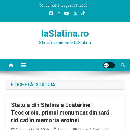
Skip
sâmbătă, august 08, 2026
to
content
laSlatina.ro
Stiri si evenimente la Slatina
ETICHETĂ:
STATUIA
Statuia din Slatina a Ecaterinei
Teodoroiu, primul monument din țară
ridicat în memoria eroinei
Editor
On
Decembrie 16, 2019
Leave A Comment