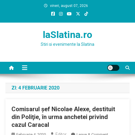
Skip
vineri, august 07, 2026
to
content
laSlatina.ro
Stiri si evenimente la Slatina
ZI:
4 FEBRUARIE 2020
Comisarul şef Nicolae Alexe, destituit
din Poliţie, în urma anchetei privind
cazul Caracal
Editor
On
Februarie 4, 2020
Leave A Comment