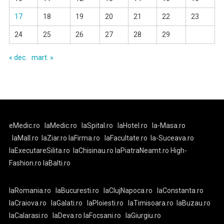
17
18
19
20
21
22
23
24
25
26
27
28
29
« dec.
mart. »
eMedic.ro
laMedic.ro
laSpital.ro
laHotel.ro
la-Masa.ro
laMall.ro
laZiar.ro
laFirma.ro
laFacultate.ro
la-Suceava.ro
laExecutareSilita.ro
laChisinau.ro
laPiatraNeamt.ro
High-
Fashion.ro
laBalti.ro
laRomania.ro
laBucuresti.ro
laClujNapoca.ro
laConstanta.ro
laCraiova.ro
laGalati.ro
laPloiesti.ro
laTimisoara.ro
laBuzau.ro
laCalarasi.ro
laDeva.ro
laFocsani.ro
laGiurgiu.ro