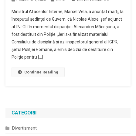
Comisarul
Ministrul Afacerilor Interne, Marcel Vela, a anunţat marţi, la
Şef
începutul şedinţei de Guvern, că Nicolae Alexe, şef adjunct
Nicolae
al IPJ Olt în momentul dispariţiei Alexandrei Măceşanu, a
Alexe,
fost destituit din Poliţie. „Ieri s-a finalizat materialul
Destituit
Din
Consiliului de disciplină şi azi inspectorul general al IGPR,
Poliţie,
şeful Poliţiei Române, a emis decizia de destituire din
În
Poliţie pentru […]
Urma
Anchetei
Continue Reading
Privind
Cazul
Caracal
CATEGORII
Divertisment