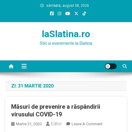
Skip
sâmbătă, august 08, 2026
to
content
laSlatina.ro
Stiri si evenimente la Slatina
ZI:
31 MARTIE 2020
Măsuri de prevenire a răspândirii
virusului COVID-19
Editor
On
Martie 31, 2020
Leave A Comment
Măsuri