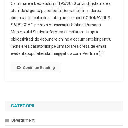
Ca urmare a Decretului nr. 195/2020 privind instaurarea
De
starii de urgenta pe teritoriul Romaniei i in vederea
Prevenire
diminuarii riscului de contagiune cu noul CORONAVIRUS
A
SARS COV 2 pe raza municipiului Slatina, Primaria
Răspândirii
Virusului
Municipiului Slatina informeaza cefatenii asupra
COVID-
obligativitatii de depunere online a documentelor pentru
19
incheierea casatoriilor pe urmatoarea dresa de email
evidentapopulatiei slatina@yahoo.com. Pentru a […]
Continue Reading
CATEGORII
Divertisment