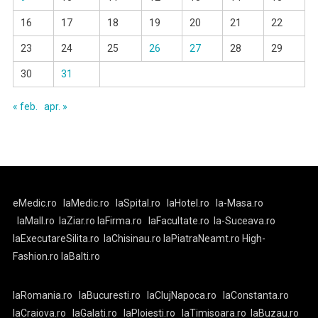
16
17
18
19
20
21
22
23
24
25
26
27
28
29
30
31
« feb.
apr. »
eMedic.ro
laMedic.ro
laSpital.ro
laHotel.ro
la-Masa.ro
laMall.ro
laZiar.ro
laFirma.ro
laFacultate.ro
la-Suceava.ro
laExecutareSilita.ro
laChisinau.ro
laPiatraNeamt.ro
High-
Fashion.ro
laBalti.ro
laRomania.ro
laBucuresti.ro
laClujNapoca.ro
laConstanta.ro
laCraiova.ro
laGalati.ro
laPloiesti.ro
laTimisoara.ro
laBuzau.ro