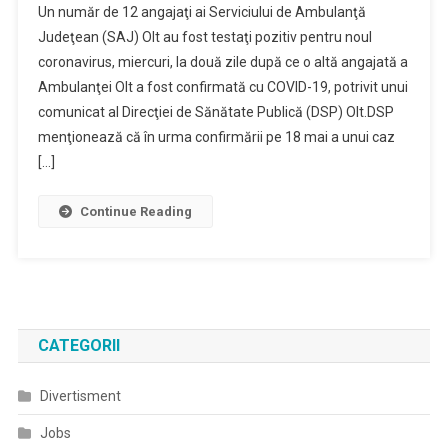
Un număr de 12 angajaţi ai Serviciului de Ambulanţă
Angajaţi
Judeţean (SAJ) Olt au fost testaţi pozitiv pentru noul
Ai
coronavirus, miercuri, la două zile după ce o altă angajată a
Ambulanţei
Ambulanţei Olt a fost confirmată cu COVID-19, potrivit unui
Olt,
Testaţi
comunicat al Direcţiei de Sănătate Publică (DSP) Olt.DSP
Pozitiv
menţionează că în urma confirmării pe 18 mai a unui caz
Pentru
[…]
SARS-
CoV-
Continue Reading
2
CATEGORII
Divertisment
Jobs