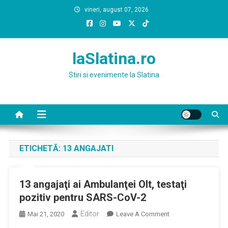
Skip
vineri, august 07, 2026
to
content
laSlatina.ro
Stiri si evenimente la Slatina
ETICHETĂ:
13 ANGAJATI
13 angajaţi ai Ambulanţei Olt, testaţi
pozitiv pentru SARS-CoV-2
Editor
On
Mai 21, 2020
Leave A Comment
13