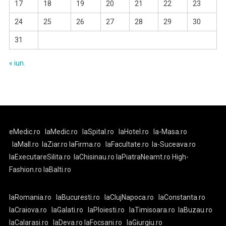
17
18
19
20
21
22
23
24
25
26
27
28
29
30
31
« iun.
eMedic.ro
laMedic.ro
laSpital.ro
laHotel.ro
la-Masa.ro
laMall.ro
laZiar.ro
laFirma.ro
laFacultate.ro
la-Suceava.ro
laExecutareSilita.ro
laChisinau.ro
laPiatraNeamt.ro
High-
Fashion.ro
laBalti.ro
laRomania.ro
laBucuresti.ro
laClujNapoca.ro
laConstanta.ro
laCraiova.ro
laGalati.ro
laPloiesti.ro
laTimisoara.ro
laBuzau.ro
laCalarasi.ro
laDeva.ro
laFocsani.ro
laGiurgiu.ro