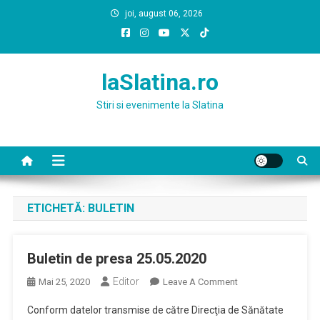
Skip
joi, august 06, 2026
to
content
laSlatina.ro
Stiri si evenimente la Slatina
ETICHETĂ:
BULETIN
Buletin de presa 25.05.2020
Editor
On
Mai 25, 2020
Leave A Comment
Buletin
Conform datelor transmise de către Direcţia de Sănătate
De