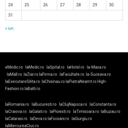
24
25
26
27
28
29
30
31
« iun.
eMedic.ro
laMedic.ro
laSpital.ro
laHotel.ro
la-Masa.ro
laMall.ro
laZiar.ro
laFirma.ro
laFacultate.ro
la-Suceava.ro
laExecutareSilita.ro
laChisinau.ro
laPiatraNeamt.ro
High-
Fashion.ro
laBalti.ro
laRomania.ro
laBucuresti.ro
laClujNapoca.ro
laConstanta.ro
laCraiova.ro
laGalati.ro
laPloiesti.ro
laTimisoara.ro
laBuzau.ro
laCalarasi.ro
laDeva.ro
laFocsani.ro
laGiurgiu.ro
laMiercureaCiuc.ro