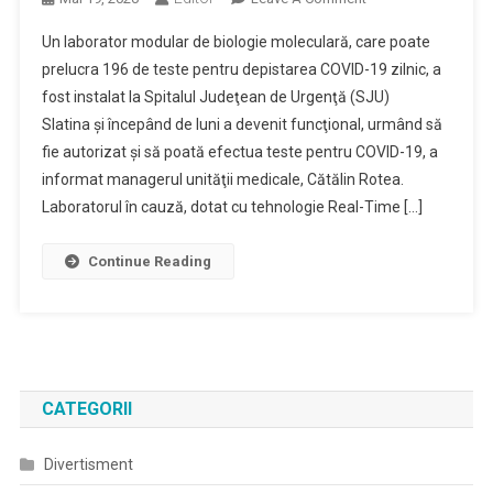
Un
Un laborator modular de biologie moleculară, care poate
Laborator
prelucra 196 de teste pentru depistarea COVID-19 zilnic, a
De
fost instalat la Spitalul Judeţean de Urgenţă (SJU)
Testare
Slatina şi începând de luni a devenit funcţional, urmând să
Pentru
Depistarea
fie autorizat şi să poată efectua teste pentru COVID-19, a
COVID-
informat managerul unităţii medicale, Cătălin Rotea.
19
Laboratorul în cauză, dotat cu tehnologie Real-Time […]
A
Devenit
Continue Reading
Funcţional
La
SJU
Slatina
CATEGORII
Divertisment