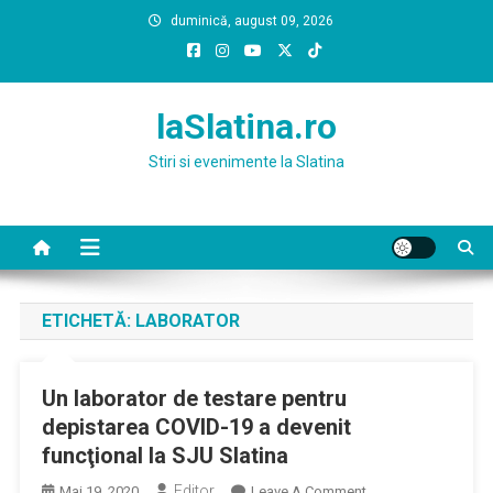
Skip
duminică, august 09, 2026
to
content
laSlatina.ro
Stiri si evenimente la Slatina
ETICHETĂ:
LABORATOR
Un laborator de testare pentru
depistarea COVID-19 a devenit
funcţional la SJU Slatina
Editor
On
Mai 19, 2020
Leave A Comment