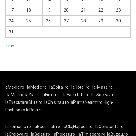
17
18
19
20
21
22
23
24
25
26
27
28
29
30
31
« iun.
eMedic.ro
laMedic.ro
laSpital.ro
laHotel.ro
la-Masa.ro
laMall.ro
laZiar.ro
laFirma.ro
laFacultate.ro
la-Suceava.ro
laExecutareSilita.ro
laChisinau.ro
laPiatraNeamt.ro
High-
Fashion.ro
laBalti.ro
laRomania.ro
laBucuresti.ro
laClujNapoca.ro
laConstanta.ro
laCraiova.ro
laGalati.ro
laPloiesti.ro
laTimisoara.ro
laBuzau.ro