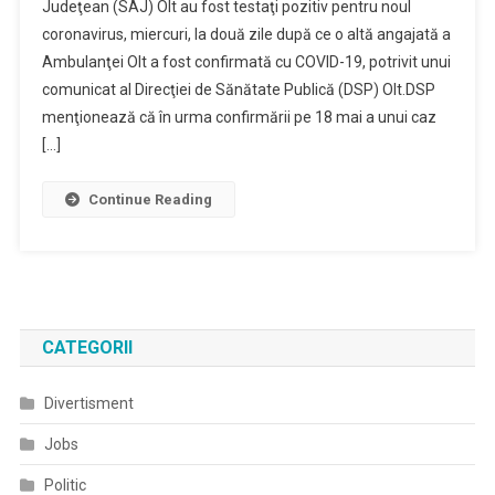
Judeţean (SAJ) Olt au fost testaţi pozitiv pentru noul
Ai
coronavirus, miercuri, la două zile după ce o altă angajată a
Ambulanţei
Ambulanţei Olt a fost confirmată cu COVID-19, potrivit unui
Olt,
Testaţi
comunicat al Direcţiei de Sănătate Publică (DSP) Olt.DSP
Pozitiv
menţionează că în urma confirmării pe 18 mai a unui caz
Pentru
[…]
SARS-
CoV-
Continue Reading
2
CATEGORII
Divertisment
Jobs
Politic