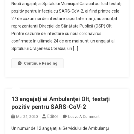
Nouă angajaţi ai Spitalului Municipal Caracal au fost testaţi
Angajaţi
pozitiv pentru infecţia cu SARS-CoV-2, ei fiind printre cele
Ai
27 de cazuri noi de infectare raportate marţi, au anunţat
Spitalului
reprezentanţii Direcţiei de Sănătate Publică (DSP) Olt.
Caracal,
Testaţi
Printre cazurile de infectare cu noul coronavirus
Pozitiv
confirmate în ultimele 24 de ore mai sunt: un angajat al
Pentru
Spitalului Orăşenesc Corabia; un […]
Infecţia
Cu
Continue Reading
SARS-
CoV-
2
13 angajaţi ai Ambulanţei Olt, testaţi
pozitiv pentru SARS-CoV-2
Editor
On
Mai 21, 2020
Leave A Comment
13
Un număr de 12 angajaţi ai Serviciului de Ambulanţă
Angajaţi