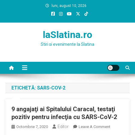
Skip
luni, august 10, 2026
to
content
laSlatina.ro
Stiri si evenimente la Slatina
ETICHETĂ:
SARS-COV-2
9 angajaţi ai Spitalului Caracal, testaţi
pozitiv pentru infecţia cu SARS-CoV-2
Editor
On
Octombrie 7, 2020
Leave A Comment
9