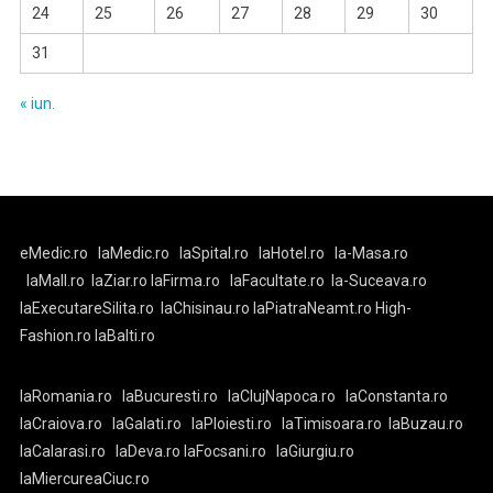
24
25
26
27
28
29
30
31
« iun.
eMedic.ro
laMedic.ro
laSpital.ro
laHotel.ro
la-Masa.ro
laMall.ro
laZiar.ro
laFirma.ro
laFacultate.ro
la-Suceava.ro
laExecutareSilita.ro
laChisinau.ro
laPiatraNeamt.ro
High-
Fashion.ro
laBalti.ro
laRomania.ro
laBucuresti.ro
laClujNapoca.ro
laConstanta.ro
laCraiova.ro
laGalati.ro
laPloiesti.ro
laTimisoara.ro
laBuzau.ro
laCalarasi.ro
laDeva.ro
laFocsani.ro
laGiurgiu.ro
laMiercureaCiuc.ro