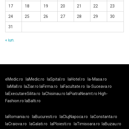
17
18
19
20
21
22
23
24
25
26
27
28
29
30
31
« iun.
eMedic.ro
laMedic.ro
laSpital.ro
laHotel.ro
la-Masa.ro
laMall.ro
laZiar.ro
laFirma.ro
laFacultate.ro
la-Suceava.ro
laExecutareSilita.ro
laChisinau.ro
laPiatraNeamt.ro
High-
Fashion.ro
laBalti.ro
laRomania.ro
laBucuresti.ro
laClujNapoca.ro
laConstanta.ro
laCraiova.ro
laGalati.ro
laPloiesti.ro
laTimisoara.ro
laBuzau.ro