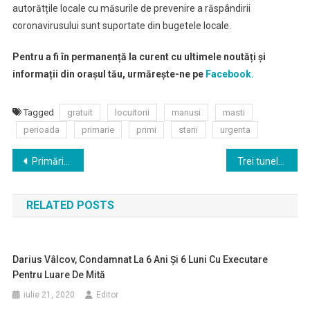
autorătțile locale cu măsurile de prevenire a răspândirii
coronavirusului sunt suportate din bugetele locale.
Pentru a fi în permanență la curent cu ultimele noutăți și
informații din orașul tău, urmărește-ne pe
Facebook.
Tagged
gratuit
locuitorii
manusi
masti
perioada
primarie
primi
starii
urgenta
Navigare
Primăria Slatina va distribui săptămânal echipamente de protecţie, la domiciliul fiecărei familii
Trei tuneluri pentru dezinfecție, instalate la Spitalul Județean de Urgență Slatina
în
RELATED POSTS
articole
Darius Vâlcov, Condamnat La 6 Ani Şi 6 Luni Cu Executare
Pentru Luare De Mită
iulie 21, 2020
Editor