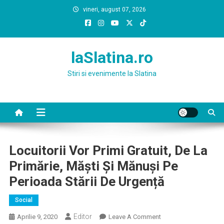
Skip
vineri, august 07, 2026
to
content
laSlatina.ro
Stiri si evenimente la Slatina
Locuitorii Vor Primi Gratuit, De La
Primărie, Măști Și Mănuși Pe
Perioada Stării De Urgență
Social
Editor
On
Aprilie 9, 2020
Leave A Comment