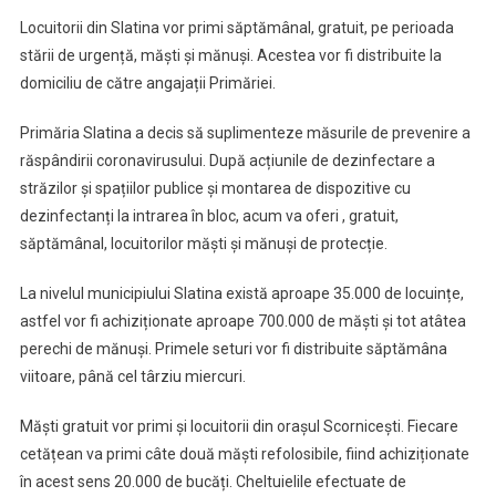
Locuitorii
Locuitorii din Slatina vor primi săptămânal, gratuit, pe perioada
Vor
stării de urgență, măști și mănuși. Acestea vor fi distribuite la
Primi
domiciliu de către angajații Primăriei.
Gratuit,
De
Primăria Slatina a decis să suplimenteze măsurile de prevenire a
La
răspândirii coronavirusului. După acțiunile de dezinfectare a
Primărie,
Măști
străzilor și spațiilor publice și montarea de dispozitive cu
Și
dezinfectanți la intrarea în bloc, acum va oferi , gratuit,
Mănuși
săptămânal, locuitorilor măști și mănuși de protecție.
Pe
Perioada
La nivelul municipiului Slatina există aproape 35.000 de locuințe,
Stării
astfel vor fi achiziționate aproape 700.000 de măști și tot atâtea
De
perechi de mănuși. Primele seturi vor fi distribuite săptămâna
Urgență
viitoare, până cel târziu miercuri.
Măști gratuit vor primi și locuitorii din orașul Scornicești. Fiecare
cetățean va primi câte două măști refolosibile, fiind achiziționate
în acest sens 20.000 de bucăți. Cheltuielile efectuate de